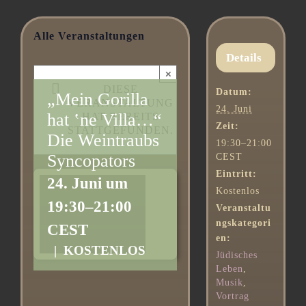
Alle Veranstaltungen
Details
×
DIESE
Datum:
„Mein Gorilla
VERANSTALTUNG
24. Juni
hat ‛ne Villa…“
HAT BEREITS
Zeit:
STATTGEFUNDEN.
Die Weintraubs
19:30–21:00
Syncopators
CEST
Eintritt:
24. Juni um
Kostenlos
19:30
–
21:00
Veranstaltu
ngskategori
CEST
en:
|
KOSTENLOS
Jüdisches
Leben
,
Musik
,
Vortrag