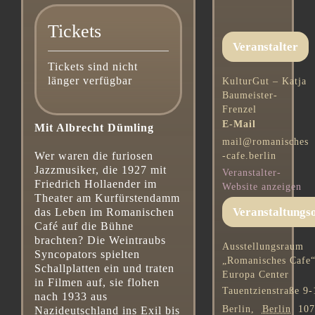
Tickets
Veranstalter
Tickets sind nicht
länger verfügbar
KulturGut – Katja
Baumeister-
Frenzel
E-Mail
Mit Albrecht Dümling
mail@romanisches
Wer waren die furiosen
-cafe.berlin
Jazzmusiker, die 1927 mit
Veranstalter-
Friedrich Hollaender im
Website anzeigen
Theater am Kurfürstendamm
Veranstaltungs
das Leben im Romanischen
Café auf die Bühne
brachten? Die Weintraubs
Ausstellungsraum
Syncopators spielten
„Romanisches Cafe
Schallplatten ein und traten
Europa Center
in Filmen auf, sie flohen
Tauentzienstraße 9-
nach 1933 aus
Berlin
,
Berlin
10
Nazideutschland ins Exil bis