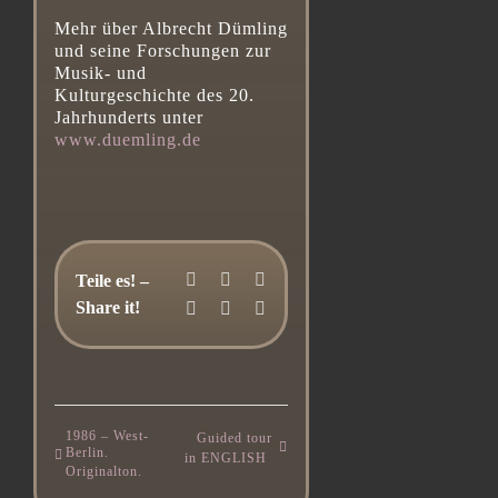
Mehr über Albrecht Dümling
und seine Forschungen zur
Musik- und
Kulturgeschichte des 20.
Jahrhunderts unter
www.duemling.de
Facebook
LinkedIn
WhatsApp
Teile es! –
Share it!
Telegram
Pinterest
E-
Mail
1986 – West-
Guided tour
Berlin.
in ENGLISH
Originalton.