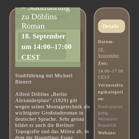
– Stadtführung
zu Döblins
Alle Veranstaltungen
Roman
Details
18. September
Datum:
um 14:00
–
17:00
18.
CEST
September
Zeit:
14:00–17:00
Stadtführung mit Michael
CEST
Bienert
Veranstaltu
ngskategori
Alfred Döblins „Berlin
en:
Alexanderplatz“ (1929) gilt
wegen seiner Montagetechnik als
Stadtspazier
wichtigster Großstadtroman in
gang
,
deutscher Sprache. Sehr genau
Weimarer
bildet er auch die Berliner
Republik
Topografie und das Milieu ab, in
Website:
dem die Hauptfigur Franz