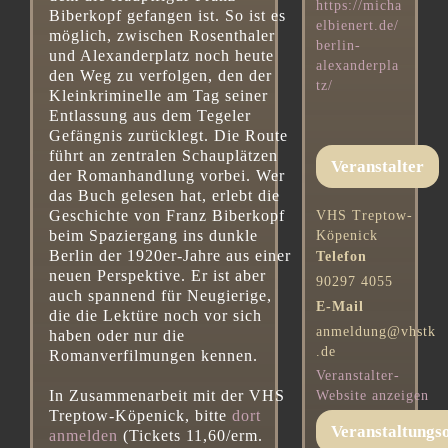
https://micha
Biberkopf gefangen ist. So ist es
elbienert.de/
möglich, zwischen Rosenthaler
berlin-
und Alexanderplatz noch heute
alexanderpla
den Weg zu verfolgen, den der
tz/
Kleinkriminelle am Tag seiner
Entlassung aus dem Tegeler
Gefängnis zurücklegt. Die Route
führt an zentralen Schauplätzen
Veranstalter
der Romanhandlung vorbei. Wer
das Buch gelesen hat, erlebt die
Geschichte von Franz Biberkopf
VHS Treptow-
beim Spaziergang ins dunkle
Köpenick
Berlin der 1920er-Jahre aus einer
Telefon
neuen Perspektive. Er ist aber
90297 4055
auch spannend für Neugierige,
E-Mail
die die Lektüre noch vor sich
anmeldung@vhstk
haben oder nur die
.de
Romanverfilmungen kennen.
Veranstalter-
In Zusammenarbeit mit der VHS
Website anzeigen
Treptow-Köpenick, bitte
dort
Veranstaltungs
anmelden
(Tickets 11,60/erm.