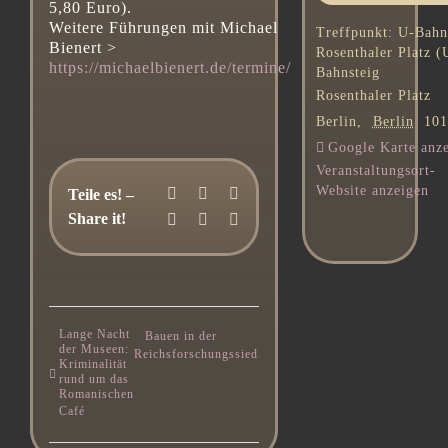
5,80 Euro).
Weitere Führungen mit Michael
Treffpunkt: U-Bah
Bienert >
Rosenthaler Platz (
https://michaelbienert.de/termine/
Bahnsteig
Rosenthaler Platz
Berlin
,
Berlin
101
Google Karte anz
Veranstaltungsort-
Website anzeigen
Facebook
LinkedIn
WhatsApp
Teile es! –
Share it!
Telegram
Pinterest
E-
Mail
Lange Nacht
Bauen in der
der Museen:
Reichsforschungssiedlung
Kriminalität
rund um das
Romanischen
Café