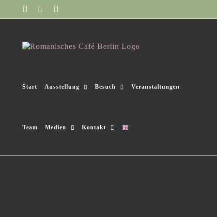
Zum
Facebook
Instagram
YouTube
Inhalt
springen
Start
Ausstellung
Besuch
Veranstaltungen
Team
Medien
Kontakt
Berlin
Alexanderplatz